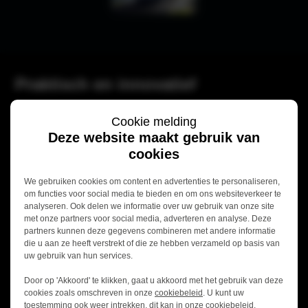
Praktisch en innovatief
Ondanks zijn sportieve hart blijft de Corsa GSE een fijne
Cookie melding
metgezel voor iedere dag. Met zaken als een 180-graden
Deze website maakt gebruik van
achteruitrijcamera, Keyless Entry en de handige
Vehicle-
cookies
to-Load (V2L)
functie – waarmee je elektrische
apparaten kunt opladen via de auto – ben je van alle
We gebruiken cookies om content en advertenties te personaliseren,
om functies voor social media te bieden en om ons websiteverkeer te
gemakken voorzien.
analyseren. Ook delen we informatie over uw gebruik van onze site
met onze partners voor social media, adverteren en analyse. Deze
partners kunnen deze gegevens combineren met andere informatie
Binnenkort bij Autocentrum Van
die u aan ze heeft verstrekt of die ze hebben verzameld op basis van
Vliet
uw gebruik van hun services.
Door op 'Akkoord' te klikken, gaat u akkoord met het gebruik van deze
De nieuwe Opel Corsa GSE beleeft zijn publieksdebuut
cookies zoals omschreven in onze
cookiebeleid
. U kunt uw
in oktober op de autoshow van Parijs en zal nog voor het
toestemming ook weer intrekken, dit kan in onze
cookiebeleid
.