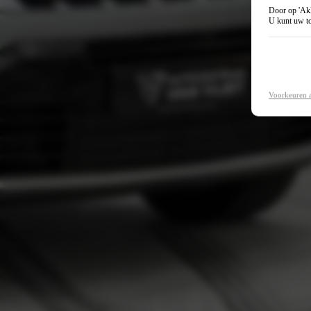
Door op 'Akk
U kunt uw to
Voorkeuren 