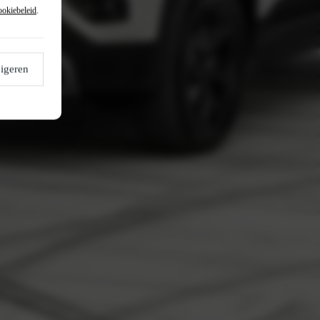
ookiebeleid
.
igeren