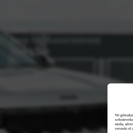
Ontdek
Jeep bij Autocentrum
Van Vliet
Werkplaatsafspraak
We gebruiken
websiteverke
media, adver
verstrekt of