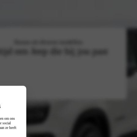
Keuze uit diverse modellen
tijd een Jeep die bij jou past
s
n en om ons
r social
an ze heeft