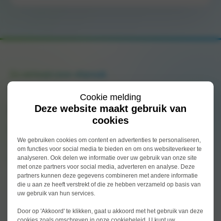
Zo verloopt jouw afspraak
Van online afspraak tot
Cookie melding
zorgeloos weer op weg
Deze website maakt gebruik van
cookies
We houden je stap voor stap op de hoogte. Duidelijke
We gebruiken cookies om content en advertenties te personaliseren,
communicatie, geen verrassingen en werkzaamheden
om functies voor social media te bieden en om ons websiteverkeer te
pas na jouw akkoord.
analyseren. Ook delen we informatie over uw gebruik van onze site
met onze partners voor social media, adverteren en analyse. Deze
partners kunnen deze gegevens combineren met andere informatie
die u aan ze heeft verstrekt of die ze hebben verzameld op basis van
uw gebruik van hun services.
Door op 'Akkoord' te klikken, gaat u akkoord met het gebruik van deze
AFSPRAAK
3 DA
cookies zoals omschreven in onze
cookiebeleid
. U kunt uw