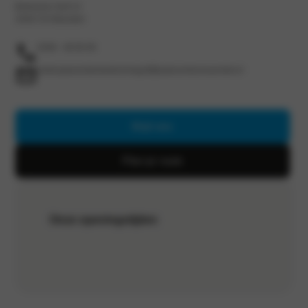
Botnische Golf 13
3446 CN Woerden
0348 - 48 60 60
verkoopwoerdenbotnischegolf@autocentrumvanvliet.nl
Mail ons
Plan je route
Onze openingstijden