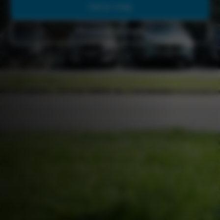
Stel je vraag
Werkplaatsafspraak