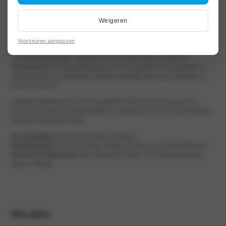
Weigeren
Voorkeuren aanpassen
Welkom bij Autocentrum Van Vliet Woerden | Botnische Golf. hét adres
voor onbezorgd rijden. Interesse in een nieuwe auto, occasion of
bedrijfswagen? Kom gerust langs voor een kop koffie en een proefrit. Is
jouw auto toe aan onderhoud, maak eenvoudig online een afspraak of
neem contact op.
Kwaliteit, klantenservice en duurzaamheid staan bij ons hoog in het
vaandel. Zo zorgen wij dat je gisteren, vandaag en over tien jaar volledig
ontzorgt in jouw auto stapt.
Personenauto’s
(verkoop) | Opel en Peugeot
Bedrijfswagens
(verkoop)
| Opel, Peugeot, Citroën en Fiat Professional
Service en onderhoud
| Opel, Peugeot, Citroën, Fiat, Fiat Professional,
Jeep en Abarth
Ons adres