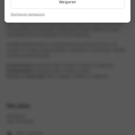
Weigeren
Voorkeuren aanpassen
Welkom bij Autocentrum Van Vliet Gouda. hét adres voor onbezorgd
rijden. Interesse in een nieuwe auto of occasion, kom gerust langs voor
een kop koffie en een proefrit. Is jouw auto toe aan onderhoud, maak
eenvoudig online een afspraak of neem contact op.
Kwaliteit, klantenservice en duurzaamheid staan bij ons hoog in het
vaandel. Zo zorgen wij dat je gisteren, vandaag en over tien jaar volledig
ontzorgt in jouw auto stapt.
Personenauto’s
(verkoop) | Opel, Peugeot, Citroën en Leapmotor
Bedrijfswagens
(verkoop) | Opel, Peugeot, Citroën
Service en onderhoud
| Opel, Peugeot, Citroën en Leapmotor
Ons adres
Keerkring 3
2801 DG Gouda
0182 - 68 39 39