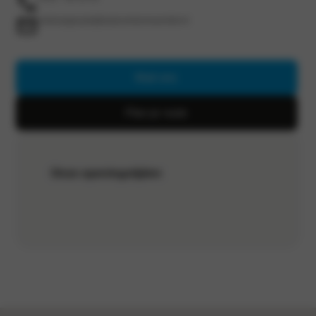
verkoopgouda@autocentrumvanvliet.nl
Mail ons
Plan je route
Onze openingstijden