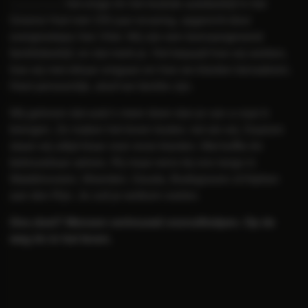
Autogroep
: het enige én het leukste autobedrijf in het
Groene Hart met 150 jaar ervaring, opgericht door
overgrootopa Van Vliet. Wij zijn een toonaangevend
familiebedrijf, en dat merk je. Het bepaalt hoe wij werken,
hoe wij met elkaar omgaan en hoe we klanten benaderen.
Heel persoonlijk, alsof we familie zijn.
Wij geloven dat auto’s meer doen dan je van a naar b
brengen. Ze maken het leven leuker, net als wij. Daarom
staan wij altijd klaar voor onze klanten. Met koffie én
betrouwbaar advies. Rij maar eens bij ons langs in
Waddinxveen, Woerden, Gouda, Bodegraven of Alphen
aan den Rijn. Je zult je welkom voelen.
Ons doel? Mensen vertrouwd vooruithelpen. Op de
weg én in het leven.