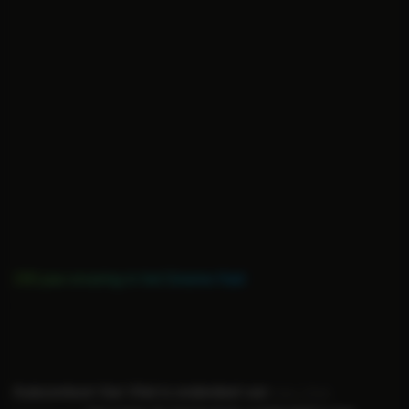
150 jaar ervaring in het Groene Hart
Al vijf generaties vertrouwd
Autocentrum Van Vliet is onderdeel van
Van Vliet