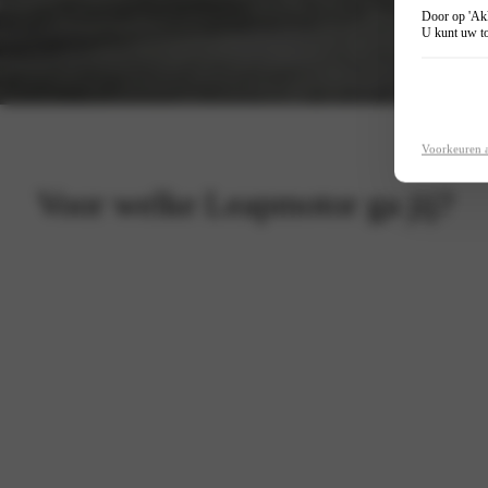
Door op 'Akk
U kunt uw to
Voorkeuren 
Voor welke Leapmotor ga jij?