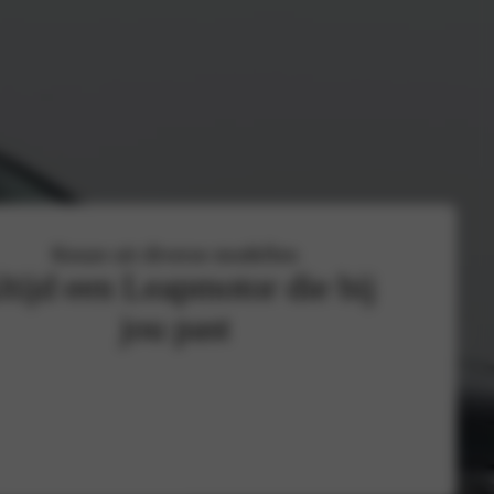
Keuze uit diverse modellen
ltijd een Leapmotor die bij
jou past