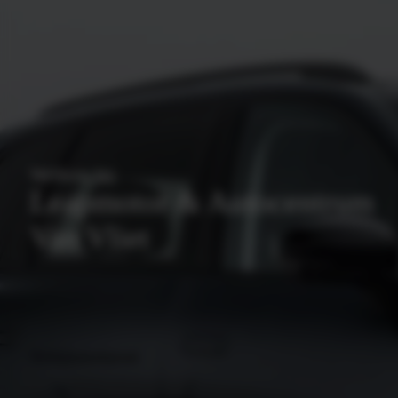
Welkom bij
Leapmotor & Autocentrum
Van Vliet
Werkplaatsafspraak