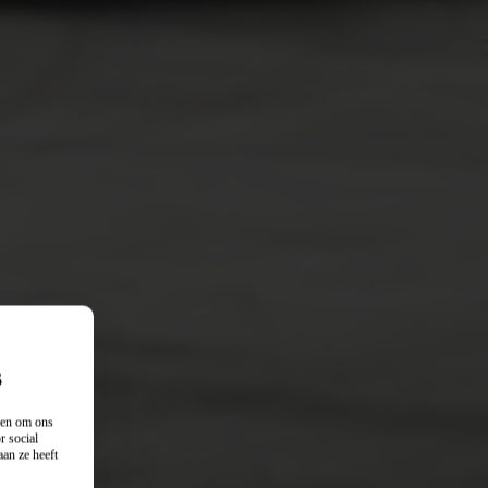
s
n en om ons
r social
an ze heeft