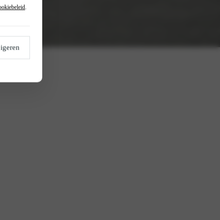
ookiebeleid
.
igeren