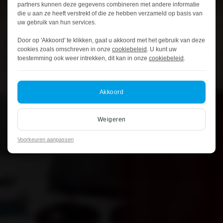
partners kunnen deze gegevens combineren met andere informatie
die u aan ze heeft verstrekt of die ze hebben verzameld op basis van
uw gebruik van hun services.
Door op 'Akkoord' te klikken, gaat u akkoord met het gebruik van deze
cookies zoals omschreven in onze
cookiebeleid
. U kunt uw
toestemming ook weer intrekken, dit kan in onze
cookiebeleid
.
Akkoord
Weigeren
Voorkeuren aanpassen