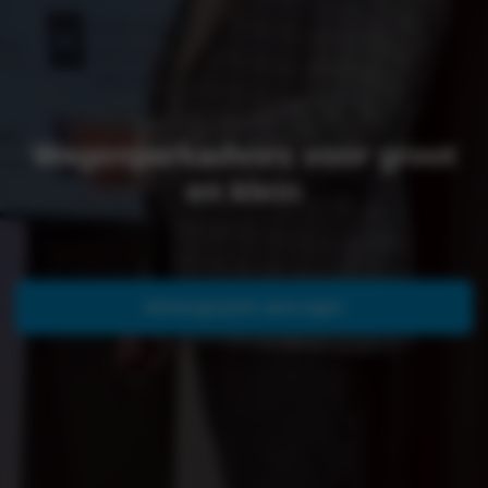
Wagenparkadvies voor groot
en klein
Adviesgesprek aanvragen