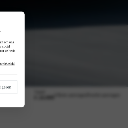
s
n en om ons
r social
an ze heeft
ookiebeleid
.
igeren
Vanaf
Offerte aanvragen
Proefrit aanvragen
€ 24.999