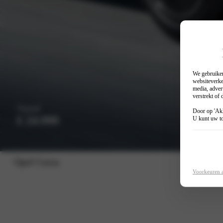
We gebruiken
websiteverke
media, adver
verstrekt of
Vanaf
Door op 'Akk
€ 24.999
U kunt uw to
Opel Corsa
Voorkeuren 