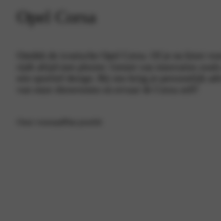
Opel Corsa
Ontdek de iconische Opel Corsa. Of je nu kiest voo
rijdt altijd met plezier. Geniet van innovaties zo
een sportief design. Bij ons krijg je persoonlijk ad
van onze showrooms en ervaar de Corsa zelf!
Onze voorraad
Plan proefrit