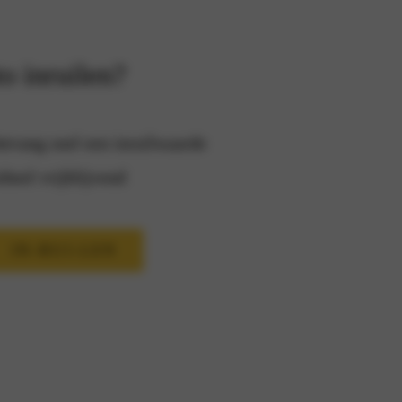
o inruilen?
tvang snel een inruilwaarde
heel vrijblijvend
IN-RUI-LEN