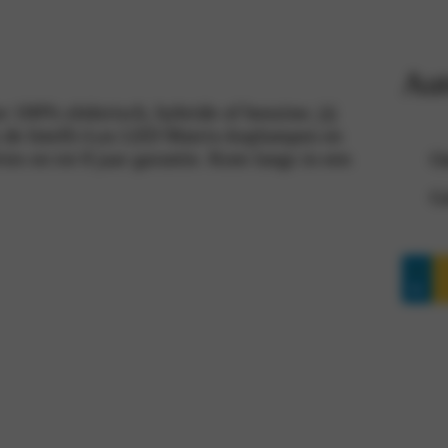
Aut
r 100% elektrisch, hybride of benzine; jij
als de Intelli-Lux LED Matrix-koplampen en
vies en tot 8 jaar garantie. Kom langs in een
On
Ge