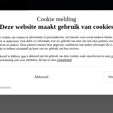
Cookie melding
Deze website maakt gebruik van cookie
 cookies om content en advertenties te personaliseren, om functies voor social media te biede
er te analyseren. Ook delen we informatie over uw gebruik van onze site met onze partners voo
teren en analyse. Deze partners kunnen deze gegevens combineren met andere informatie die u a
 die ze hebben verzameld op basis van uw gebruik van hun services.
Private lease (p/mnd)
oord' te klikken, gaat u akkoord met het gebruik van deze cookies zoals omschreven in onze
c
€ 399
€ 379
estemming ook weer intrekken, dit kan in onze
cookiebeleid
.
Akkoord
We
aanpassen