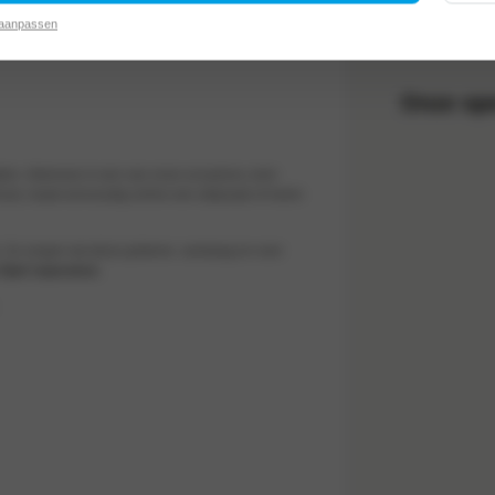
 aanpassen
Onze ope
den. Interesse in een van onze occasions, kom
erhoud, maak eenvoudig online een afspraak of neem
. Zo zorgen wij dat je gisteren, vandaag en over
 Opel reparateur.