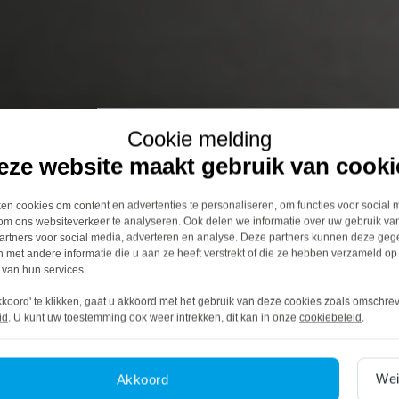
Cookie melding
eze website maakt gebruik van cooki
n cookies om content en advertenties te personaliseren, om functies voor social 
om ons websiteverkeer te analyseren. Ook delen we informatie over uw gebruik van
artners voor social media, adverteren en analyse. Deze partners kunnen deze ge
 met andere informatie die u aan ze heeft verstrekt of die ze hebben verzameld op
 van hun services.
kkoord' te klikken, gaat u akkoord met het gebruik van deze cookies zoals omschre
id
. U kunt uw toestemming ook weer intrekken, dit kan in onze
cookiebeleid
.
Wei
Akkoord