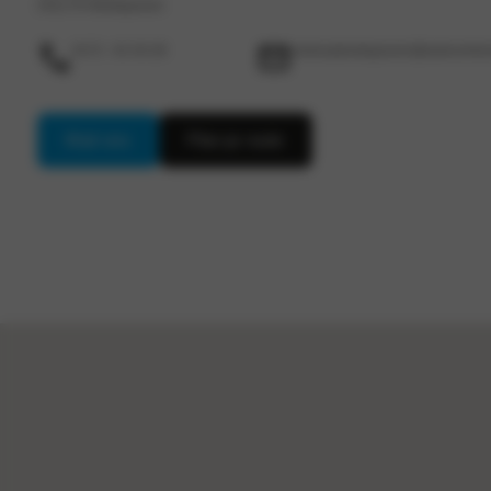
2411 PX Bodegraven
0172 - 61 03 28
verkoopbodegraven@autocentrum
Mail ons
Plan je route