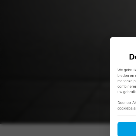
D
We gebruike
bieden en 
met onze p
combineren
uw gebruik
Door op 'A
cookiebele