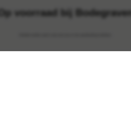
Op voorraad bij Bodegrave
Ontdek welke auto’s wij voor jou in de aanbieding hebben.