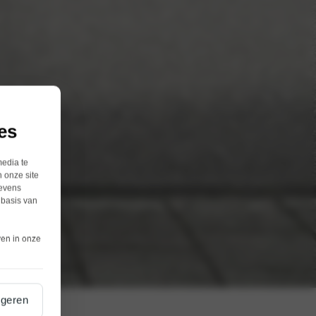
es
media te
 onze site
gevens
 basis van
ven in onze
geren