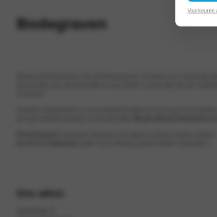
Voorkeuren
Bodegraven
Welkom bij Autocentrum Van Vliet Bodegraven. hét adres voor onbezorgd rij
gerust langs voor een kop koffie en een proefrit. Is jouw auto toe aan ond
contact op.
Kwaliteit, klantenservice en duurzaamheid staan bij ons hoog in het vaandel
tien jaar volledig ontzorgt in jouw auto stapt.
Wij zijn officieel erkend Kia en
Personenauto’s
(verkoop) | Occasions van Opel en diverse andere merken
Service en onderhoud
| Opel, Kia en diverse andere merken (Eurorepar)
Ons adres
Spanjeweg 22