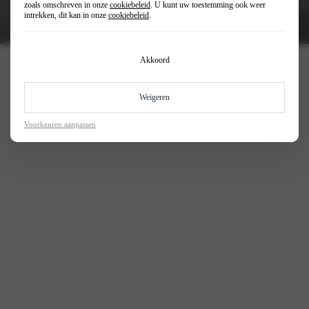
zoals omschreven in onze
cookiebeleid
. U kunt uw toestemming ook weer
intrekken, dit kan in onze
cookiebeleid
.
Akkoord
Keuze uit diverse modellen
Altijd een Peugeot die bij jou past
Weigeren
Voorkeuren aanpassen