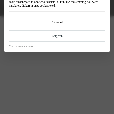
zoals omschreven in onze
cookiebeleid
. U kunt uw toestemming ook weer
intrekken, dit kan in onze
cookiebeleid
.
Akkoord
Keuze uit diverse modellen
Altijd een Abarth die bij jou past
Weigeren
Voorkeuren aanpassen