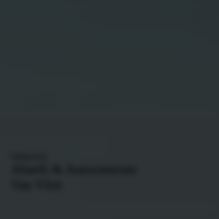
Welkom bij
Abarth & Autocentrum
Van Vliet