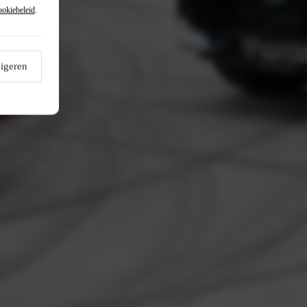
ookiebeleid
.
igeren