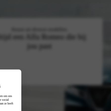
Keuze uit diverse modellen
tijd een Alfa Romeo die bij
jou past
s
n en om ons
r social
an ze heeft