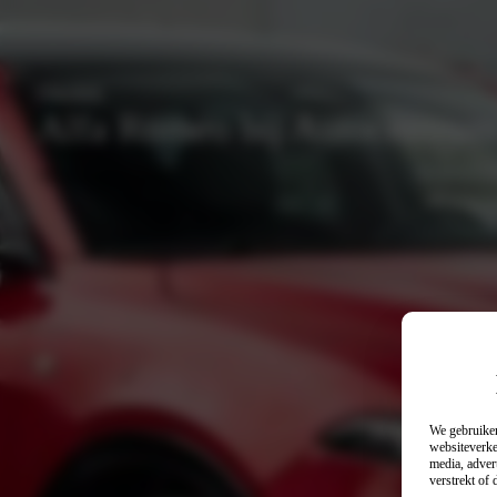
Ontdek
Alfa Romeo bij Autocentrum
Werkplaatsafspraak
We gebruiken
websiteverke
media, adver
verstrekt of