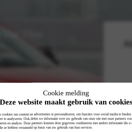
 Van Vliet
Al
Cookie melding
Deze website maakt gebruik van cookie
 cookies om content en advertenties te personaliseren, om functies voor social media te biede
er te analyseren. Ook delen we informatie over uw gebruik van onze site met onze partners voo
teren en analyse. Deze partners kunnen deze gegevens combineren met andere informatie die u a
 die ze hebben verzameld op basis van uw gebruik van hun services.