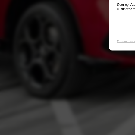
Door op 'Akk
U kunt uw to
Voorkeuren 