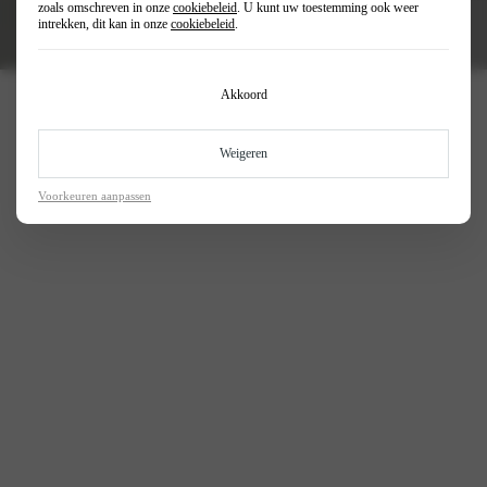
zoals omschreven in onze
cookiebeleid
. U kunt uw toestemming ook weer
intrekken, dit kan in onze
cookiebeleid
.
Akkoord
Keuze uit diverse modellen
Altijd een Fiat Professional die bij jou
Weigeren
past
Voorkeuren aanpassen