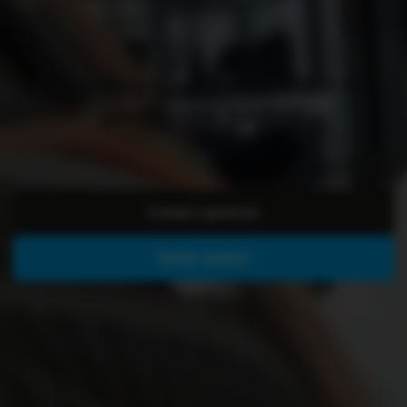
Bedrijfswagen kopen die bij
past jouw bedrijf
Contact opnemen
Bekijk aanbod