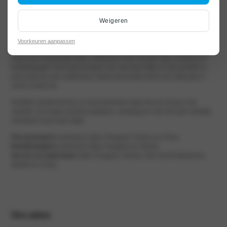
Weigeren
Voorkeuren aanpassen
Welkom bij Autocentrum Van Vliet Alphen aan den Rijn | Curieweg. hét
adres voor onbezorgd rijden. Interesse in een nieuwe auto, occasion of
bedrijfswagen? Kom gerust langs voor een kop koffie en een proefrit. Is
jouw auto toe aan onderhoud, maak eenvoudig online een afspraak of
neem contact op.
Kwaliteit, klantenservice en duurzaamheid staan bij ons hoog in het
vaandel. Zo zorgen wij dat je gisteren, vandaag en over tien jaar volledig
ontzorgt in jouw auto stapt.
Personenauto’s
(verkoop) | Opel, Peugeot, Citroën en Chery
Bedrijfswagens
(verkoop) | Opel, Peugeot en Citroën
Service en onderhoud
| Opel, Peugeot, Citroën, Fiat, Fiat Professional,
Abarth en Chery.
Ons adres