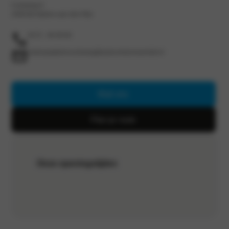
Curieweg 9
2408 BZ Alphen aan den Rijn
0172 - 46 09 60
verkoopalphencurieweg@autocentrumvanvliet.nl
Mail ons
Plan je route
Onze openingstijden