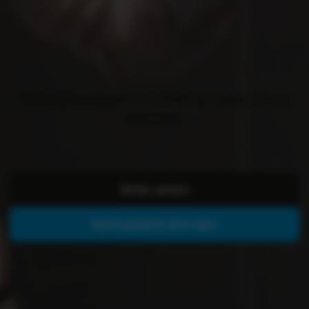
Bedrijfswageninrichting naar jouw
wensen
Bekijk aanbod
Adviesgesprek aanvragen