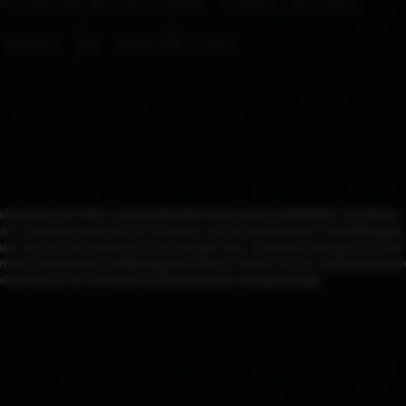
Autocentrum Van Vliet
heet je welkom
utocentrum Van Vliet is met gepaste trots hét full-service autobedrijf in het Groene
art. Je kunt bij ons terecht voor het kopen van een personenauto of bedrijfswagen,
aar ook voor het onderhoud en de reparatie ervan. Daarnaast verzorgen wij merk-
rkend schadeherstel, bedrijfswageninrichting en hebben we een onderdelenservic
ortom wij zijn een full-service autobedrijf die jou volledig ontzorgt.