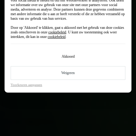
voor social media te bieden en om ons websiteverkeer te analyseren. Ook delen
we informatie over uw gebruik van onze site met onze partners voor social
media, adverteren en analyse. Deze partners kunnen deze gegevens combineren
met andere informatie die u aan ze heeft verstrekt of die ze hebben verzameld op
basis van uw gebruik van hun services.
Door op 'Akkoord' te klikken, gaat u akkoord met het gebruik van deze cookies
zoals omschreven in onze
cookiebeleid
. U kunt uw toestemming ook weer
intrekken, dit kan in onze
cookiebeleid
.
Comfortabel, slim en elektrisch. Je bent blij met je Leapmotor. En
dat wil je graag zo houden. Voor Leapmotor onderhoud ga je
daarom naar Autocentrum Van Vliet. Vanuit onze speciale
Akkoord
Leapmotorvestiging in Gouda helpen wij jou vertrouwd vooruit.
Niet alleen met Leapmotor onderhoud, trouwens. Ook voor apk,
schadeherstel, bandenwissel of aircoservice zijn wij jouw officiële
Weigeren
Leapmotordealer in het Groene Hart. Wij zetten graag een stapje
extra voor je. In kwaliteit én service. Dus maak meteen online een
Voorkeuren aanpassen
afspraak via onze werkplaatsplanner.
Maak een werkplaatsafspraak