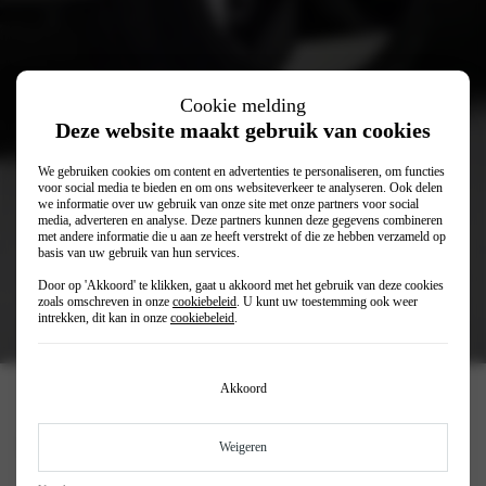
Cookie melding
Deze website maakt gebruik van cookies
We gebruiken cookies om content en advertenties te personaliseren, om functies
voor social media te bieden en om ons websiteverkeer te analyseren. Ook delen
we informatie over uw gebruik van onze site met onze partners voor social
media, adverteren en analyse. Deze partners kunnen deze gegevens combineren
met andere informatie die u aan ze heeft verstrekt of die ze hebben verzameld op
basis van uw gebruik van hun services.
€ 36.195
Rijklaar vanaf
Door op 'Akkoord' te klikken, gaat u akkoord met het gebruik van deze cookies
€ 459
Private lease (p/mnd)
zoals omschreven in onze
cookiebeleid
. U kunt uw toestemming ook weer
intrekken, dit kan in onze
cookiebeleid
.
€ 288
Financial lease (p/mnd)
Akkoord
Kia Niro
Weigeren