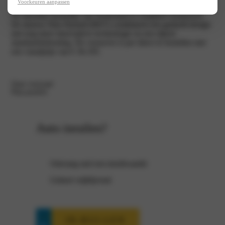
Voorkeuren aanpassen
De absolute bestseller van Nederland is compleet vernieuwd.
De nieuwe Niro Hybrid (HEV) combineert een gedurfd design
met nog meer innovatieve technologie en een rijkere
standaarduitrusting. De crossover is per direct te bestellen met
een vanafprijs van € 36.195.
Onze voorraad
Plan proefrit
Auto inruilen?
Ontvang snel een inruilwaarde
Geheel vrijblijvend
IN-RUI-LEN