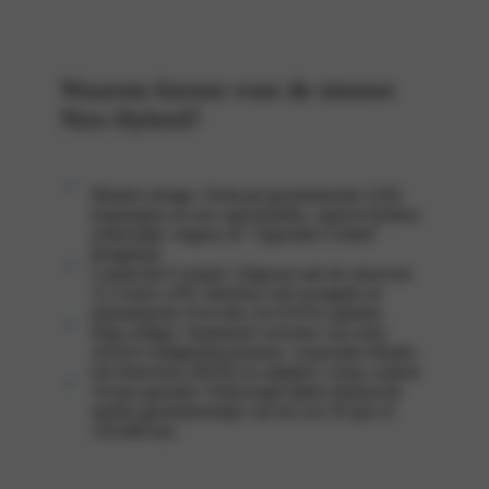
Waarom kiezen voor de nieuwe
Niro Hybrid?
Modern design: Verticaal georiënteerde LED-
koplampen en een superstrakke, optisch bredere
achterzijde volgens de ‘Opposites United’
designtaal.
Connected Cockpit: Uitgerust met de nieuwste
12,3-inch ccNC-interface met navigatie en
automatische Over-the-Air (OTA) updates.
Nóg veiliger: Standaard voorzien van extra
ADAS-veiligheidssystemen, waaronder Hands-
On Detection (HOD) en adaptive cruise control.
10 jaar garantie: Onbezorgd rijden dankzij de
unieke garantietermijn van tot wel 10 jaar of
150.000 km.