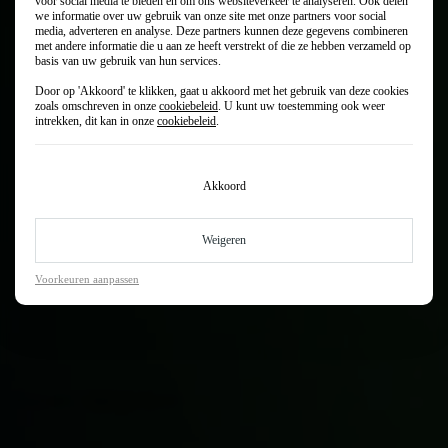
voor social media te bieden en om ons websiteverkeer te analyseren. Ook delen
we informatie over uw gebruik van onze site met onze partners voor social
media, adverteren en analyse. Deze partners kunnen deze gegevens combineren
met andere informatie die u aan ze heeft verstrekt of die ze hebben verzameld op
basis van uw gebruik van hun services.
Door op 'Akkoord' te klikken, gaat u akkoord met het gebruik van deze cookies
zoals omschreven in onze
cookiebeleid
. U kunt uw toestemming ook weer
intrekken, dit kan in onze
cookiebeleid
.
Van je Abarth krijg je nooit genoeg. Zorg daarom dat je het Abarth
onderhoud goed geregeld hebt. Dat kan bij Autocentrum Van
Vliet, jouw officiële Abarthdealer in het Groene Hart. Met
Akkoord
vestigingen in Woerden, Waddinxveen en Alphen aan den Rijn
helpen we jou vertrouwd vooruit. Met Abarth onderhoud, apk,
schadeherstel, bandenwissel of aircoservice. Onze monteurs zijn
Weigeren
speciaal opgeleid voor en door Abarth. En we werken op de Van
Vliet-manier. Zonder gedoe, persoonlijk en oprecht. Alsof je
Voorkeuren aanpassen
familie bent. Maak je afspraak direct online.
Maak een werkplaatsafspraak