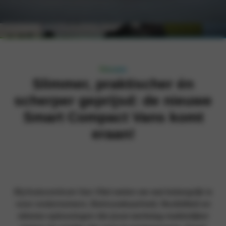
Nieuws
Slimmer, praktischer én
scherper geprijsd: de nieuwe
Smart Compact Vans komt
eraan!
Bij Autocentrum Van Vliet weten we wat belangrijk is
voor ondernemers. Betrouwbaarheid, flexibiliteit en
slimme oplossingen die jouw werkdag makkelijker