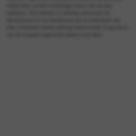
nodig hebt, zonder overbodige extra’s die de prijs
opdrijven. Het interieur is volledig vernieuwd: de
deurpanelen en het dashboard zijn zo ontworpen dat
elke centimeter ruimte optimaal benut wordt. Zo geniet je
van de hoogste ergonomie tijdens al je ritten.