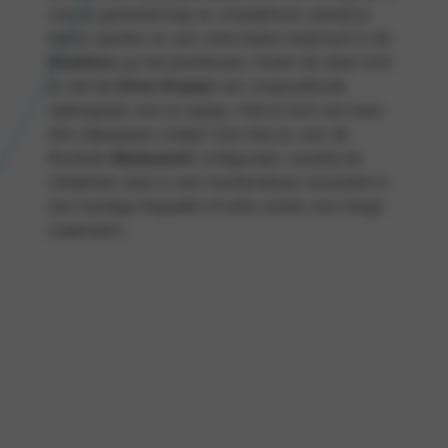
voor je gereedschap en smartphone, terwijl je
kleine spullen en een extra beker kwijt kunt in de
Dashbox
op het dashboard. Onder de stoel vind
je met de
Drive Drawer
een onopvallende
opberglade voor je laptop. Heb je toch een keer
drie zitplaatsen nodig? Dan kies je voor de
flexibele
Moduwork
-configuratie, waarbij de
middelste stoel in een handomdraai verandert in
een handige klaptafel of extra ruimte voor lange
materialen.