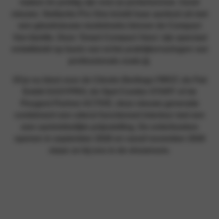
maken én prettig zijn voor je portemonnee. Goed
nieuws: Stellantis Pro One breidt haar aanbod uit met
een gloednieuwe modelreeks binnen de Compact
Van-familie. Deze ‘Smart Compact Vans’ zijn speciaal
ontwikkeld op basis van echte praktijkervaringen van
professionals zoals jij.
Of je nu kiest voor de Citroën Berlingo FIRST, de Fiat
Doblò EASYPRO, de Opel Combo START of de
Peugeot Partner ACTIVE; deze nieuwe generatie
combineert een uiterst functioneel interieur met een
zeer aantrekkelijke prijsstelling. De orderboeken
openen in september 2026 en vanaf november 2026
staan ze bij ons in de showroom.