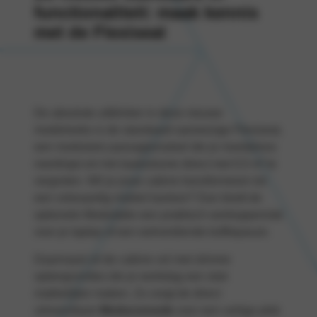
functionaliteit: maak kennis
met de Flexiseat
De absolute uitblinker in deze nieuwe
modelreeks is de standaard aanwezige Flexiseat,
een modulaire passagiersstoel die je moeiteloos
neerklapt om het laadvolume direct met 0,5 m³ te
vergroten. Wil je jouw cabine transformeren tot
een volwaardig mobiel kantoor? Dan biedt de
optionele Modutable een praktisch werkoppervlak
voor je laptop of een welverdiende koffiepauze.
Daarnaast zit de cabine vol met slimme
opbergruimtes die je werkdag een stuk
makkelijker maken. Zo zorgt de direct
uitneembare
Moduconsole
voor een veilige plek