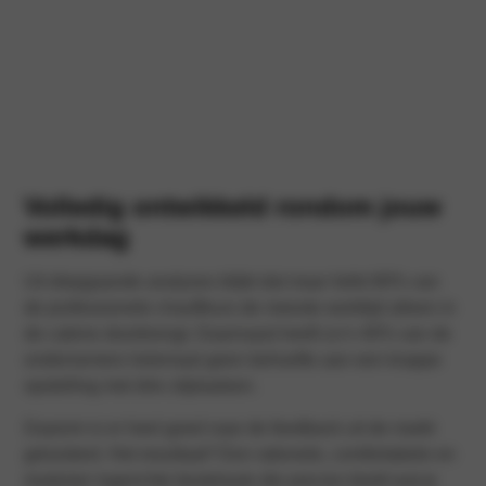
Volledig ontwikkeld rondom jouw
werkdag
Uit diepgaande analyses blijkt dat maar liefst 80% van
de professionele chauffeurs de meeste werktijd alleen in
de cabine doorbrengt. Daarnaast heeft zo’n 40% van de
ondernemers helemaal geen behoefte aan een krappe
opstelling met drie zitplaatsen.
Daarom is er heel goed naar de feedback uit de markt
geluisterd. Het resultaat? Een rationele, comfortabele en
modulair ingerichte bestelauto die precies biedt wat je