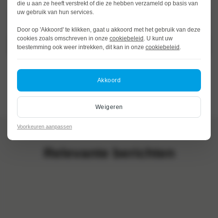
die u aan ze heeft verstrekt of die ze hebben verzameld op basis van
uw gebruik van hun services.
Alle voorraad
Door op 'Akkoord' te klikken, gaat u akkoord met het gebruik van deze
cookies zoals omschreven in onze
cookiebeleid
. U kunt uw
Contact opnemen
toestemming ook weer intrekken, dit kan in onze
cookiebeleid
.
Akkoord
Volgende
→
Weigeren
Voorkeuren aanpassen
Relevante berichten