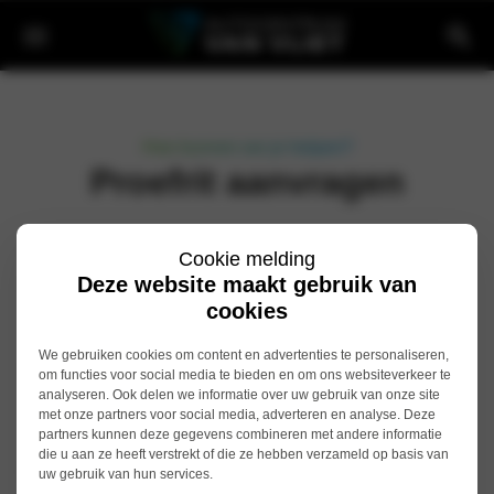
Hoe kunnen we je helpen?
Proefrit aanvragen
Naam
(Vereist)
Cookie melding
Deze website maakt gebruik van
Voornaam
cookies
We gebruiken cookies om content en advertenties te personaliseren,
Achternaam
om functies voor social media te bieden en om ons websiteverkeer te
analyseren. Ook delen we informatie over uw gebruik van onze site
met onze partners voor social media, adverteren en analyse. Deze
partners kunnen deze gegevens combineren met andere informatie
die u aan ze heeft verstrekt of die ze hebben verzameld op basis van
E-mailadres
(Vereist)
uw gebruik van hun services.