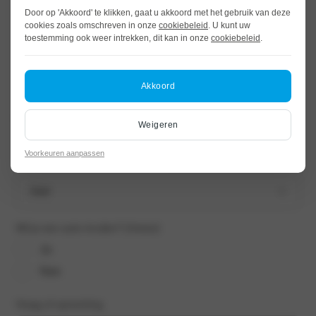
Door op 'Akkoord' te klikken, gaat u akkoord met het gebruik van deze
cookies zoals omschreven in onze
cookiebeleid
. U kunt uw
toestemming ook weer intrekken, dit kan in onze
cookiebeleid
.
Telefoon
Akkoord
Wanneer wil je een proefrit maken?
Weigeren
Voorkeuren aanpassen
Dag
Maand
Jaar
Wil je een auto inruilen?
(Vereist)
Ja
Nee
Vraag of opmerking