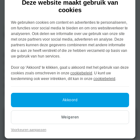
Deze website maakt gebruik van
cookies
We gebruiken cookies om content en advertenties te personaliseren,
Opel, Citroën, DS
om functies voor social media te bieden en om ons websiteverkeer te
analyseren. Ook delen we informatie over uw gebruik van onze site
Terugroepactie airbag (Takata)
met onze partners voor social media, adverteren en analyse. Deze
partners kunnen deze gegevens combineren met andere informatie
die u aan ze heeft verstrekt of die ze hebben verzameld op basis van
Rijd je in een Opel, Citroën of DS? Mogelijk is jouw auto
uw gebruik van hun services.
betrokken bij een terugroepactie voor de vervanging van
Door op 'Akkoord' te klikken, gaat u akkoord met het gebruik van deze
airbags van het type Takata. Op de website van Opel en
cookies zoals omschreven in onze
cookiebeleid
. U kunt uw
Citroën kun je controleren of jouw voertuig onder de
toestemming ook weer intrekken, dit kan in onze
cookiebeleid
.
terugroepactie valt. De terugroepactie is ook te controleren
op de website van het RDW.
Akkoord
Check jouw Opel
Weigeren
Voorkeuren aanpassen
Check jouw Citroën