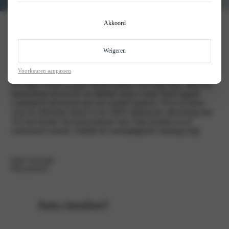
Akkoord
Opel Vivaro
Weigeren
Voorkeuren aanpassen
De Opel Vivaro is jouw ideale partner voor elke klus. Met een
laadvolume tot 6,6 m³ en slimme extra’s zoals FlexCargo®
combineert hij kracht met een mobiel kantoor. Of je nu kiest
voor de efficiënte diesel of de 100% elektrische uitvoering met
352 km bereik: bij Autocentrum Van Vliet houden we je
vertrouwd vooruit. Ontdek de veelzijdigheid vandaag nog!
Onze voorraad
Plan proefrit
Auto inruilen?