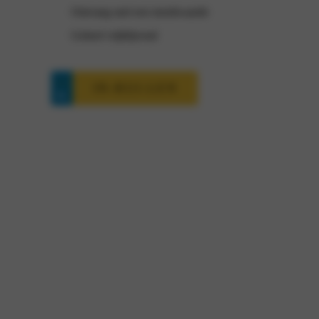
Ontvang snel een inruilwaarde
Geheel vrijblijvend
IN-RUI-LEN
Opel Vivaro interesse?