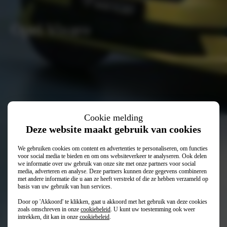
Opel Vivaro
Cookie melding
Deze website maakt gebruik van cookies
We gebruiken cookies om content en advertenties te personaliseren, om functies
voor social media te bieden en om ons websiteverkeer te analyseren. Ook delen
we informatie over uw gebruik van onze site met onze partners voor social
media, adverteren en analyse. Deze partners kunnen deze gegevens combineren
met andere informatie die u aan ze heeft verstrekt of die ze hebben verzameld op
basis van uw gebruik van hun services.
Door op 'Akkoord' te klikken, gaat u akkoord met het gebruik van deze cookies
€ 28.150
Vanaf (excl. btw en bpm)
zoals omschreven in onze
cookiebeleid
. U kunt uw toestemming ook weer
intrekken, dit kan in onze
cookiebeleid
.
€ 261
Financial lease (p/mnd)