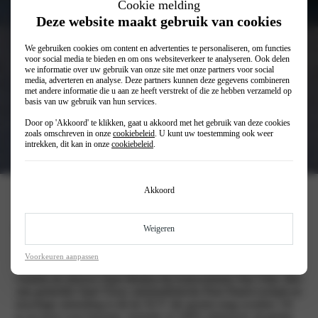
Cookie melding
Deze website maakt gebruik van cookies
We gebruiken cookies om content en advertenties te personaliseren, om functies
voor social media te bieden en om ons websiteverkeer te analyseren. Ook delen
we informatie over uw gebruik van onze site met onze partners voor social
media, adverteren en analyse. Deze partners kunnen deze gegevens combineren
met andere informatie die u aan ze heeft verstrekt of die ze hebben verzameld op
basis van uw gebruik van hun services.
Door op 'Akkoord' te klikken, gaat u akkoord met het gebruik van deze cookies
€ 31.999
Vanaf
zoals omschreven in onze
cookiebeleid
. U kunt uw toestemming ook weer
intrekken, dit kan in onze
cookiebeleid
.
€ 498
€ 478
Private lease (p/mnd)
Akkoord
Opel Mokka
Weigeren
Voorkeuren aanpassen
Ontdek de nieuwe Opel Mokka bij Autocentrum Van Vliet. Met
zijn gedurfde Opel Vizor, minimalistische Pure Panel-cockpit en
krachtige uitstraling is dit de SUV die gezien mag worden. Of
je nu kiest voor benzine, hybride of 100% elektrisch: jij geniet