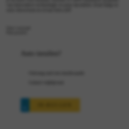
van innovatieve technologie en puur rijcomfort. Kom langs in
onze showroom en ervaar hem zelf!
Onze voorraad
Plan proefrit
Auto inruilen?
Ontvang snel een inruilwaarde
Geheel vrijblijvend
IN-RUI-LEN