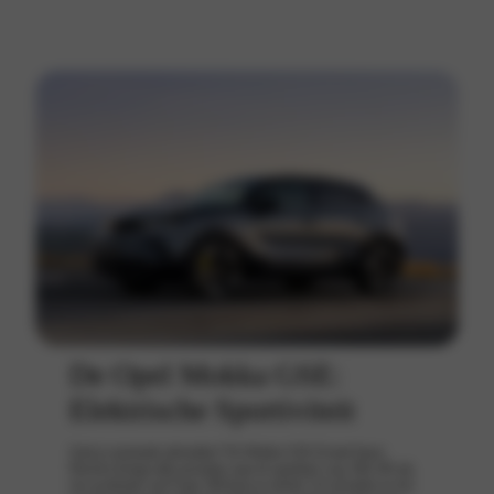
De Opel Mokka GSE:
Elektrische Sportiviteit
Zoek je maximale adrenaline? De Mokka GSE (Grand Sport
Electric) brengt rally-prestaties naar de openbare weg. Met 281 pk,
een acceleratie van 0 naar 100 km/u in slechts 5,9 seconden en een