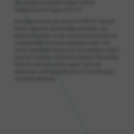
die veertig jaar geleden begon met de
legendarische Peugeot 205 GTi.
Kenmerkend voor de nieuwe E-208 GTi zijn het
directe rijplezier, de krachtige prestaties, het
gespierde design en de onverminderd praktische
inzetbaarheid voor jouw dagelijkse ritten. Het
model vertaalt de historische GTi-waarden perfect
naar het moderne, elektrische tijdperk. Bovendien
heeft de auto een unieke status: het is de
allereerste volledig elektrische GTi die Peugeot
ooit heeft gebouwd.