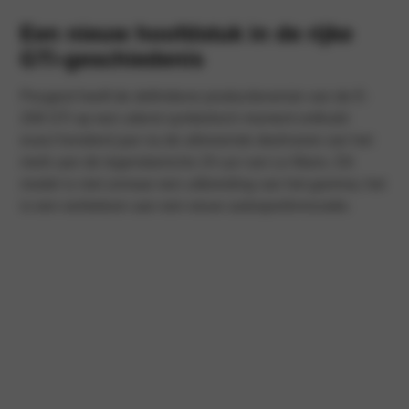
Een nieuw hoofdstuk in de rijke
GTi-geschiedenis
Peugeot heeft de definitieve productieversie van de E-
208 GTi op een uiterst symbolisch moment onthuld:
exact honderd jaar na de allereerste deelname van het
merk aan de legendarische 24 uur van Le Mans. Dit
model is niet zomaar een uitbreiding van het gamma; het
is een eerbetoon aan een eeuw autosportinnovatie.