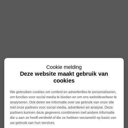
Cookie melding
Deze website maakt gebruik van
cookies
We gebruiken cookies om content en advertenties te personaliseren,
om functies voor social media te bieden en om ons websiteverkeer te
analyseren. Ook delen we informatie over uw gebruik van onze site
met onze partners voor social media, adverteren en analyse. Deze
partners kunnen deze gegevens combineren met andere informatie
die u aan ze heeft verstrekt of die ze hebben verzameld op basis van
uw gebruik van hun services.