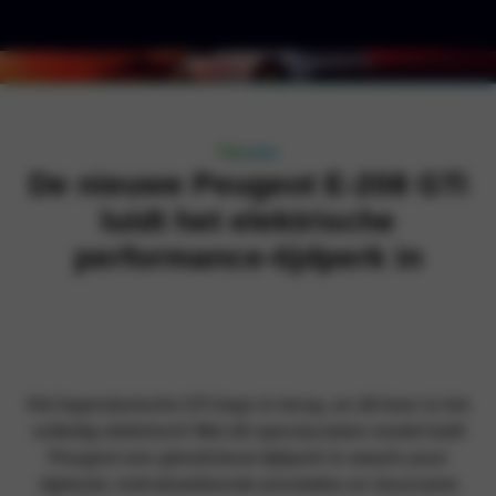
Nieuws
De nieuwe Peugeot E-208 GTi
luidt het elektrische
performance-tijdperk in
Het legendarische GTi-logo is terug, en dit keer is het
volledig elektrisch! Met dit spectaculaire model luidt
Peugeot een gloednieuw tijdperk in waarin puur
rijplezier, indrukwekkende prestaties en duurzame