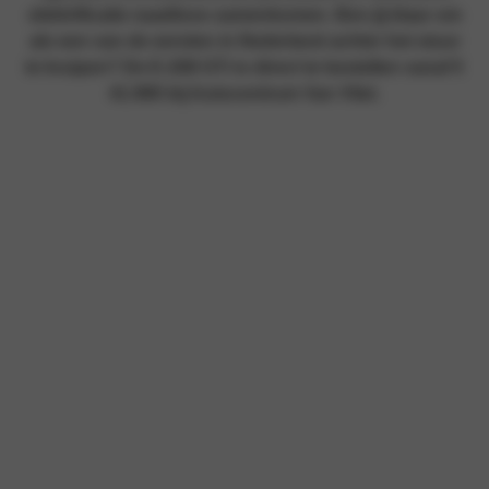
elektrificatie naadloos samenkomen. Ben jij klaar om
als een van de eersten in Nederland achter het stuur
te kruipen?
De E-208 GTi is direct te bestellen vanaf €
41.990 bij Autocentrum Van Vliet.