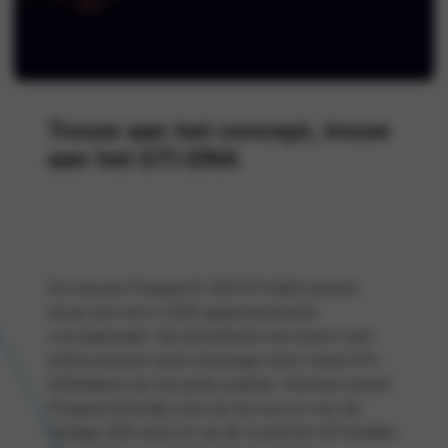
Trouw aan het concept, trouw
aan het GTi-DNA
De nieuwe Peugeot E-208 GTi blijft extreem
trouw aan het in 2025 gepresenteerde
conceptmodel, dat wereldwijd met enorm veel
enthousiasme werd ontvangen door zowel GTi-
liefhebbers als het grote publiek. Hiermee bouwt
Peugeot krachtig voort op het succes van de
huidige 208-reeks én op de iconische GTi-traditie