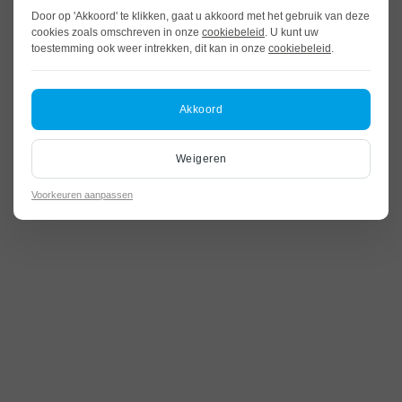
Door op 'Akkoord' te klikken, gaat u akkoord met het gebruik van deze
cookies zoals omschreven in onze
cookiebeleid
. U kunt uw
toestemming ook weer intrekken, dit kan in onze
cookiebeleid
.
Akkoord
Weigeren
Voorkeuren aanpassen