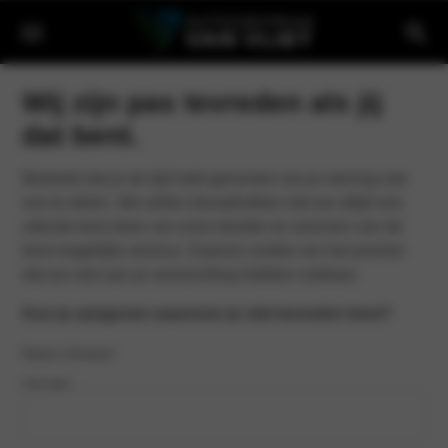
Wij zijn pas tevreden als jij
dat bent.
Bedankt dat je de tijd hebt genomen om je mening met
ons te delen. We willen benadrukken dat we altijd ons
uiterste best doen om onze klanten te voorzien van de
best mogelijke service. Daarom vinden we het jammer
dat we niet aan je verwachting hebben voldaan.
Kun je aangeven waarover je niet tevreden bent?
Naam
(Vereist)
Voornaam