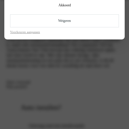
Akkoord
Leapmotor T03
Weigeren
Voorkeuren aanpassen
Zoek jij een compacte stadsauto die niet alleen super wendbaar
is, maar ook verrassend betaalbaar? De Leapmotor T03 bij
Autocentrum Van Vliet bewijst dat volledig elektrisch rijden
niet duur hoeft te zijn. Met zijn slimme design, rijke
standaarduitrusting en een prijs die je zal verbazen, is dit dé
ideale keuze voor wie slim én voordelig de stad door wil.
Onze voorraad
Plan proefrit
Auto inruilen?
Ontvang snel een inruilwaarde