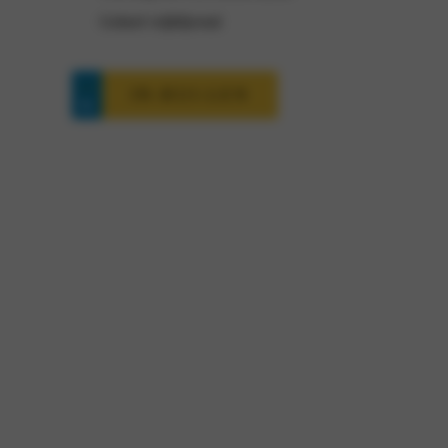
Geheel vrijblijvend
IN-RUI-LEN
Leapmotor T03 interesse?
Met een rijbereik tot 265 kilometer (WLTP), in de stad
zelfs tot 395 kilometer (WLTP) én een batterij die binnen