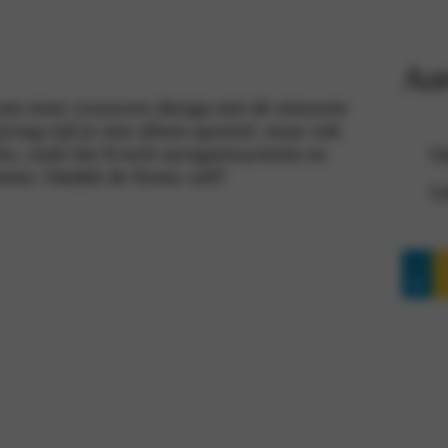
Aut
een stoer crossover-design met de nieuwste
ving rijd je niet alleen sportief, maar ook
ies, zoals het 8-inch navigatiesysteem en
On
eten. Ontdek de Stonic zelf!
Ge