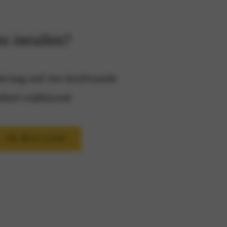
o inruilen?
tvang snel een inruilwaarde
heel vrijblijvend
IN-RUI-LEN