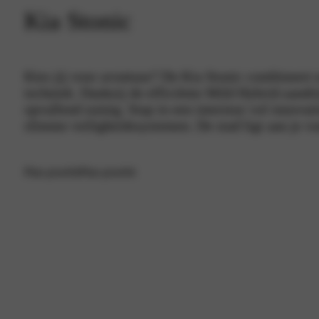
Kia Stonic
Kies jij voor avontuur? De Kia Stonic combineert 
techniek. Dankzij de efficiënte Mild Hybrid-aandrij
opvallend zuinig. Stap in een interieur vol innovat
slimme veiligheidssystemen. De stad ligt aan je vo
Plan proefrit
Plan proefrit