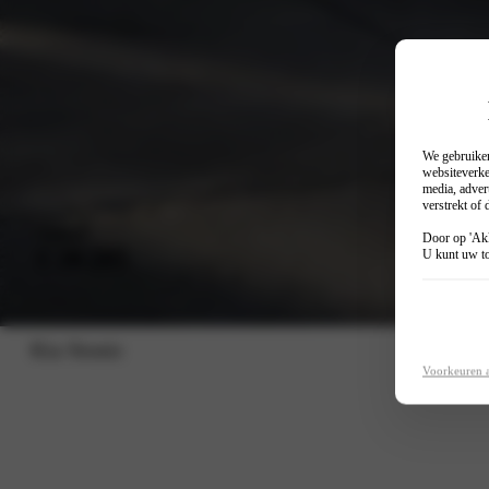
We gebruiken
websiteverke
media, adver
verstrekt of
Vanaf
Privat
Door op 'Akk
€ 28.295
€ 409
U kunt uw to
Kia Stonic
Voorkeuren 