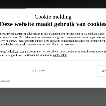
Cookie melding
Deze website maakt gebruik van cookie
 cookies om content en advertenties te personaliseren, om functies voor social media te biede
er te analyseren. Ook delen we informatie over uw gebruik van onze site met onze partners voo
teren en analyse. Deze partners kunnen deze gegevens combineren met andere informatie die u a
 die ze hebben verzameld op basis van uw gebruik van hun services.
e lease (p/mnd)
Financ
oord' te klikken, gaat u akkoord met het gebruik van deze cookies zoals omschreven in onze
c
€ 27
estemming ook weer intrekken, dit kan in onze
cookiebeleid
.
Akkoord
We
aanpassen