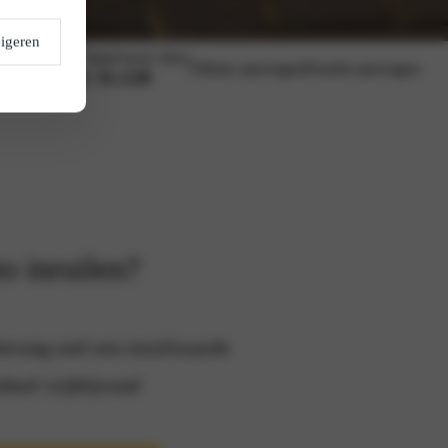
igeren
Vanaf (excl. btw)
Offerte aanvragen
Proefrit aanvragen
€ 31.120
o inruilen?
tvang snel een inruilwaarde
heel vrijblijvend