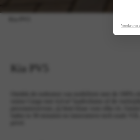
Kia PV5
Voorkeuren 
Kia PV5
Ontdek de toekomst van mobiliteit met de 100% ele
ruime Cargo met 4,4 m³ laadvolume of de veelzijd
personenvervoer, jij bent klaar voor elke rit. Genie
laden in 30 minuten en innovatieve tech zoals V2
privé.