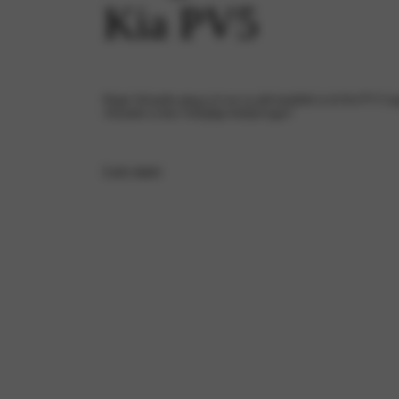
Kia PV5
Rutger Alexander ging je al voor en rijdt inmiddels in de Kia PV5 Cargo
Alexander in deze veelzijdige bedrijfswagen?
Lees meer