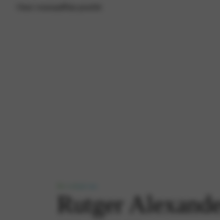
Onze voorraad
Plan proefrit
Het verhaal van
Rutger Alexande