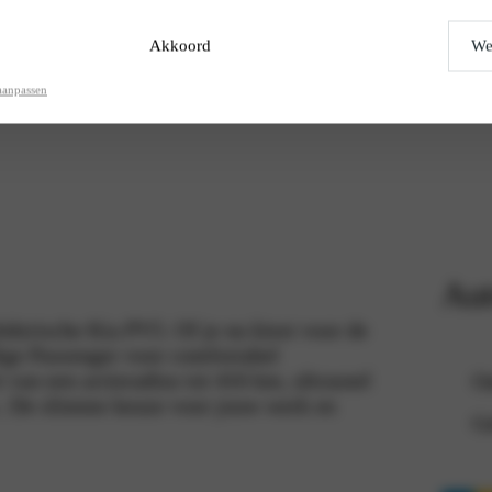
Akkoord
We
aanpassen
Aut
ktrische Kia PV5. Of je nu kiest voor de
ige Passenger voor comfortabel
t van een actieradius tot 416 km, ultrasnel
On
L. De slimme keuze voor jouw werk en
Ge