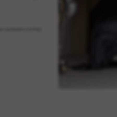
; rij jij binnenkort net als Rutger