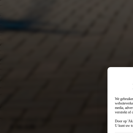
We gebruiken
websiteverke
media, adver
verstrekt of
Vanaf (excl. btw)
Full 
Door op 'Akk
€ 31.120
€ 4
U kunt uw to