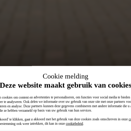
Cookie melding
Deze website maakt gebruik van cookie
 cookies om content en advertenties te personaliseren, om functies voor social media te biede
er te analyseren. Ook delen we informatie over uw gebruik van onze site met onze partners voo
teren en analyse. Deze partners kunnen deze gegevens combineren met andere informatie die u a
 die ze hebben verzameld op basis van uw gebruik van hun services.
operational lease (p/mnd)
F
oord' te klikken, gaat u akkoord met het gebruik van deze cookies zoals omschreven in onze
c
99
€
estemming ook weer intrekken, dit kan in onze
cookiebeleid
.