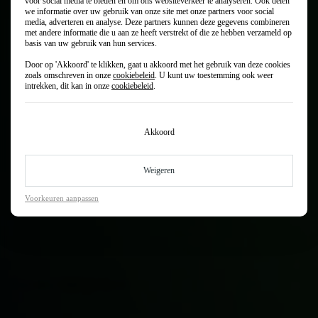
voor social media te bieden en om ons websiteverkeer te analyseren. Ook delen
we informatie over uw gebruik van onze site met onze partners voor social
media, adverteren en analyse. Deze partners kunnen deze gegevens combineren
met andere informatie die u aan ze heeft verstrekt of die ze hebben verzameld op
basis van uw gebruik van hun services.
Door op 'Akkoord' te klikken, gaat u akkoord met het gebruik van deze cookies
zoals omschreven in onze
cookiebeleid
. U kunt uw toestemming ook weer
intrekken, dit kan in onze
cookiebeleid
.
Jouw Kia is vooruitstrevend. Dat vraagt om onderhoud dat met de
technologie meebeweegt. Kia onderhoud, speciaal gericht op jouw
Kia. Daar kun jij op rekenen bij Autocentrum Van Vliet. Met
Akkoord
vestigingen in Woerden, Waddinxveen, Bodegraven en Alphen
aan den Rijn zijn wij jouw vertrouwde Kiadealer in het Groene
Hart. Wij helpen je vooruit alsof je familie bent. Zetten een stapje
Weigeren
extra voor je. In kwaliteit én beleving. Dus maak meteen een
afspraak via onze werkplaatsplanner. Voor Kia onderhoud, apk,
Voorkeuren aanpassen
schadeherstel, bandenwissel of aircoservice.
Maak een werkplaatsafspraak