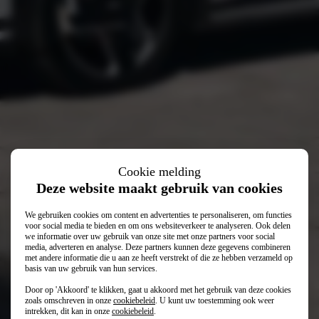
Kia EV4
Cookie melding
Deze website maakt gebruik van cookies
We gebruiken cookies om content en advertenties te personaliseren, om functies
voor social media te bieden en om ons websiteverkeer te analyseren. Ook delen
we informatie over uw gebruik van onze site met onze partners voor social
media, adverteren en analyse. Deze partners kunnen deze gegevens combineren
met andere informatie die u aan ze heeft verstrekt of die ze hebben verzameld op
basis van uw gebruik van hun services.
€ 37.495
Vanaf
Door op 'Akkoord' te klikken, gaat u akkoord met het gebruik van deze cookies
€ 524
Private lease (p/mnd)
zoals omschreven in onze
cookiebeleid
. U kunt uw toestemming ook weer
intrekken, dit kan in onze
cookiebeleid
.
€ 272
Financial lease (p/mnd)