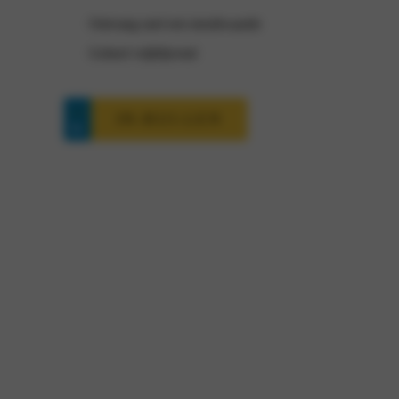
Ontvang snel een inruilwaarde
Geheel vrijblijvend
IN-RUI-LEN
Kia EV4 interesse?