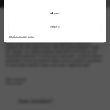
Akkoord
Kia EV4
Weigeren
Voorkeuren aanpassen
Maak kennis met de Kia EV4: een gedurfde elektrische
fastback die alle regels breekt. Met zijn gestroomlijnde ‘long-
tail’ design, een indrukwekkend rijbereik tot 633 km en een
futuristisch interieur vol duurzame materialen, zet jij de nieuwe
standaard. Ervaar de perfecte balans tussen sportieve prestaties
en innovatief comfort. Klaar voor jouw volgende stap?
Onze voorraad
Plan proefrit
Auto inruilen?