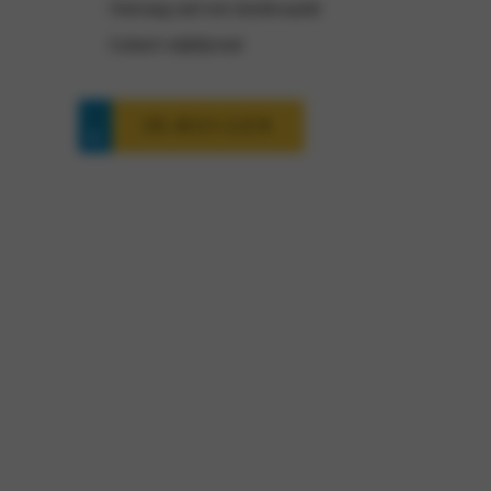
Ontvang snel een inruilwaarde
Geheel vrijblijvend
IN-RUI-LEN
Kia EV3 interesse?