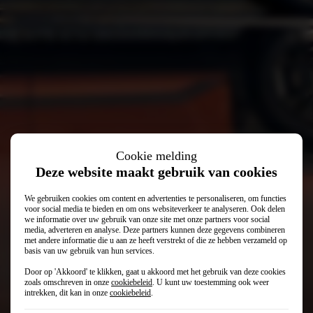
Kia EV3
Cookie melding
Deze website maakt gebruik van cookies
We gebruiken cookies om content en advertenties te personaliseren, om functies
voor social media te bieden en om ons websiteverkeer te analyseren. Ook delen
we informatie over uw gebruik van onze site met onze partners voor social
media, adverteren en analyse. Deze partners kunnen deze gegevens combineren
met andere informatie die u aan ze heeft verstrekt of die ze hebben verzameld op
basis van uw gebruik van hun services.
€ 36.995
Vanaf
Door op 'Akkoord' te klikken, gaat u akkoord met het gebruik van deze cookies
€ 509
Private lease (p/mnd)
zoals omschreven in onze
cookiebeleid
. U kunt uw toestemming ook weer
intrekken, dit kan in onze
cookiebeleid
.
€ 268
Financial lease (p/mnd)