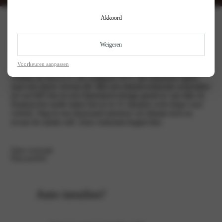
Akkoord
Kia EV3
Weigeren
Voorkeuren aanpassen
Ontdek de Kia EV3: de compacte SUV die elektrisch rijden
naar een nieuw niveau tilt. Met een indrukwekkende actieradius
tot wel 605 km en een futuristisch design geniet je van elke rit.
Dankzij het snelle laden ben je in 31 minuten weer klaar voor
vertrek. Stap in een duurzaam interieur vol slimme tech en
ervaar de ruimte zelf. Jouw toekomst begint hier.
Onze voorraad
Plan proefrit
Auto inruilen?