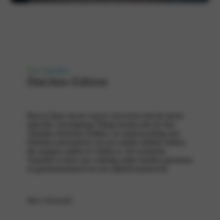
Fiat Topolino
Dutchies Edition
Ben je klaar om de weg te veroveren met de meest
stijlvolle verschijning? Maak kennis met de Fiat
Topolino Dutchies Edition. In samenwerking met
Dutchies presenteren wij een unieke limited edition
die nergens anders te vinden is. De iconische
Topolino is door ons volledig onder handen genomen
en getransformeerd tot een rijdend kunstwerk.
Meer informatie