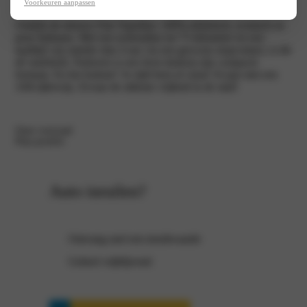
Voorkeuren aanpassen
Ontdek de nieuwe Fiat Topolino: 100% elektrisch, iconisch en
puur Italiaans. Met een actieradius tot 75 kilometer en een
laadtijd van minder dan 4 uur via een gewoon stopcontact, is dit
dé stadsheld. Parkeren is een feest dankzij zijn compacte
formaat. En het leukste? Je rijdt hem al vanaf 16 jaar met een
AM-rijbewijs. Ervaar de ultieme vrijheid in de stad!
Onze voorraad
Plan proefrit
Auto inruilen?
Ontvang snel een inruilwaarde
Geheel vrijblijvend