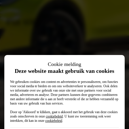
Fiat 600
Cookie melding
Deze website maakt gebruik van cookies
We gebruiken cookies om content en advertenties te personaliseren, om functies
voor social media te bieden en om ons websiteverkeer te analyseren. Ook delen
we informatie over uw gebruik van onze site met onze partners voor social
media, adverteren en analyse. Deze partners kunnen deze gegevens combineren
met andere informatie die u aan ze heeft verstrekt of die ze hebben verzameld op
basis van uw gebruik van hun services.
Door op 'Akkoord' te klikken, gaat u akkoord met het gebruik van deze cookies
€ 29.999
€ 26.999
Vanaf
zoals omschreven in onze
cookiebeleid
. U kunt uw toestemming ook weer
intrekken, dit kan in onze
cookiebeleid
.
€ 449
Private lease (p/mnd)