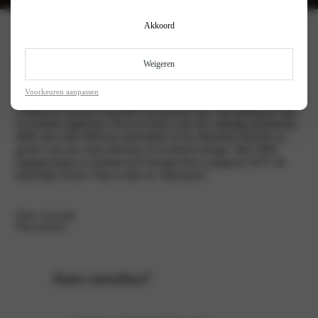
Akkoord
Fiat 600
Weigeren
Voorkeuren aanpassen
Ontdek de nieuwe Fiat 600: de perfecte mix van Italiaanse flair
en modern rijplezier. Of je nu kiest voor de volledig elektrische
600e met ruim 400 km actieradius of de efficiënte Hybrid, je
geniet van een ruim interieur en iconisch design. Met 360L
bagageruimte en slimme tech brengt deze compacte SUV de
kleurrijke Dolce Vita in elke rit. Stap jij in?
Onze voorraad
Plan proefrit
Auto inruilen?