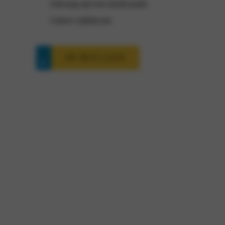
Ontvang snel een inruilwaarde
Geheel vrijblijvend
IN-RUI-LEN
Fiat 600 interesse?