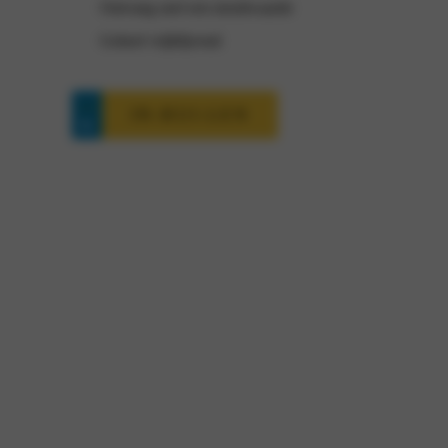
Ontvang snel een inruilwaarde
Geheel vrijblijvend
IN-RUI-LEN
Fiat 500 interesse?