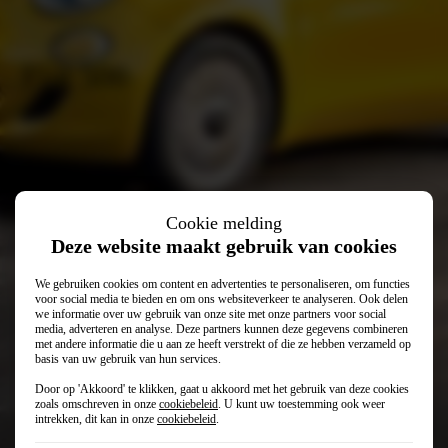
Fiat 500
Cookie melding
Deze website maakt gebruik van cookies
We gebruiken cookies om content en advertenties te personaliseren, om functies
voor social media te bieden en om ons websiteverkeer te analyseren. Ook delen
we informatie over uw gebruik van onze site met onze partners voor social
media, adverteren en analyse. Deze partners kunnen deze gegevens combineren
met andere informatie die u aan ze heeft verstrekt of die ze hebben verzameld op
basis van uw gebruik van hun services.
Door op 'Akkoord' te klikken, gaat u akkoord met het gebruik van deze cookies
€ 25.499
€ 22.499
Vanaf
zoals omschreven in onze
cookiebeleid
. U kunt uw toestemming ook weer
intrekken, dit kan in onze
cookiebeleid
.
€ 329
Private lease (p/mnd)