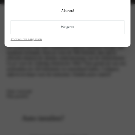
Akkoord
Fiat 500
Weigeren
Voorkeuren aanpassen
De iconische Fiat 500 combineert tijdloos Italiaans design met
moderne techniek. Kies je voor de 500 Hybrid, dan rijd je
efficiënt dankzij de slimme ondersteuning van de elektromotor.
Ga je voor de volledig elektrische 500e? Dan geniet jij van een
actieradius tot 320 kilometer en razendsnel laden. Compact,
stijlvol en klaar voor de toekomst. Ontdek jouw match!
Onze voorraad
Plan proefrit
Auto inruilen?