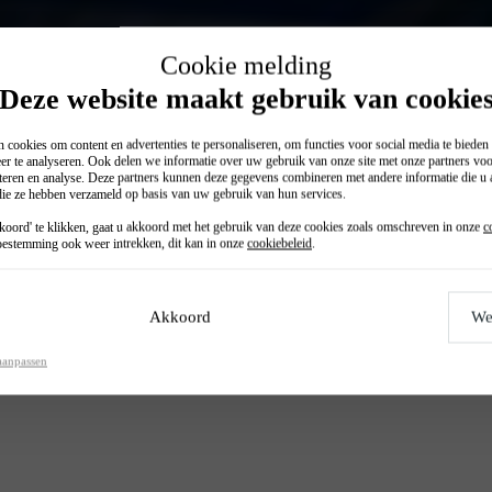
Cookie melding
Deze website maakt gebruik van cookie
 cookies om content en advertenties te personaliseren, om functies voor social media te biede
er te analyseren. Ook delen we informatie over uw gebruik van onze site met onze partners voo
teren en analyse. Deze partners kunnen deze gegevens combineren met andere informatie die u a
 die ze hebben verzameld op basis van uw gebruik van hun services.
Financial lease (p/mnd)
oord' te klikken, gaat u akkoord met het gebruik van deze cookies zoals omschreven in onze
c
€ 261
estemming ook weer intrekken, dit kan in onze
cookiebeleid
.
Akkoord
We
aanpassen