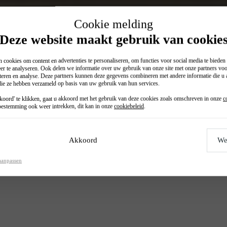
Cookie melding
Deze website maakt gebruik van cookie
 cookies om content en advertenties te personaliseren, om functies voor social media te biede
er te analyseren. Ook delen we informatie over uw gebruik van onze site met onze partners voo
teren en analyse. Deze partners kunnen deze gegevens combineren met andere informatie die u a
 die ze hebben verzameld op basis van uw gebruik van hun services.
Financial lease (p/mnd)
oord' te klikken, gaat u akkoord met het gebruik van deze cookies zoals omschreven in onze
c
€ 192
estemming ook weer intrekken, dit kan in onze
cookiebeleid
.
Akkoord
We
aanpassen