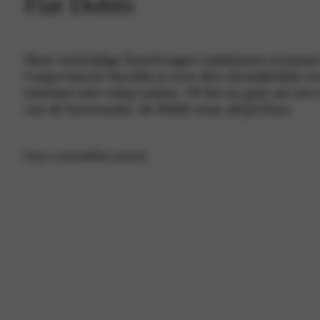
Fiat Doblò
Deze veelzijdige bestelwagen combineert avontuur
Cargo-functie beschik je over drie afzonderlijke s
interieur met volop ruimte. Of het nu gaat om een 
van de bouwmarkt: de Doblò staat altijd klaar.
Onze voorraad
Plan proefrit