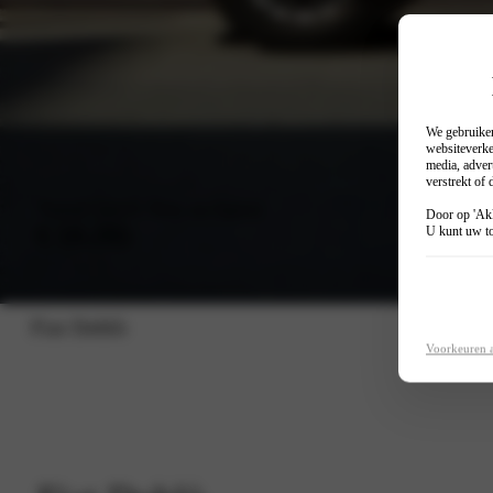
We gebruiken
websiteverke
media, adver
verstrekt of
Vanaf (excl. btw en bpm)
Door op 'Akk
€ 19.295
U kunt uw to
Fiat Doblò
Voorkeuren 