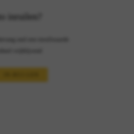
o inruilen?
tvang snel een inruilwaarde
heel vrijblijvend
IN-RUI-LEN