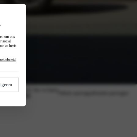
s
n en om ons
r social
an ze heeft
ookiebeleid
.
igeren
Vanaf (excl. btw en bpm)
Offerte aanvragen
Proefrit aanvragen
€ 19.295