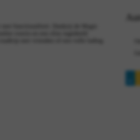
Aut
 met functionaliteit. Dankzij de Magic
toelen voorin en een slim ingedeeld
roadtrip met vrienden of een volle lading
On
Ge