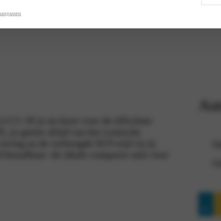
aanpassen
Aut
-C3. Of je nu kiest voor de efficiënte
 je geniet altijd van het iconische
ring en de verhoogde SUV-stijl rij jij
On
d betaalbaar: de ideale compacte auto voor
Ge