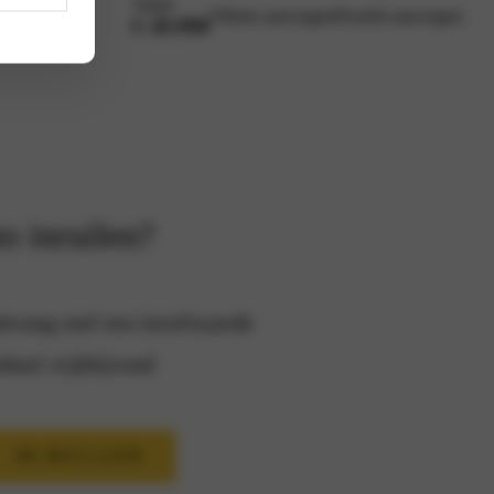
Vanaf
Offerte aanvragen
Proefrit aanvragen
€ 20.990
o inruilen?
tvang snel een inruilwaarde
heel vrijblijvend
IN-RUI-LEN