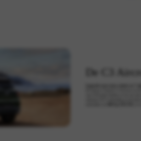
De C3 Aircr
Upgrade naar meer ruimte en 7 zit
De nieuwe Citroën C3 Aircross en de 
van 4,39 meter bieden ze een zee aan 
robuuste SUV-uitstraling en de keuze 
actieradius tot
400 km (WLTP)
, is 