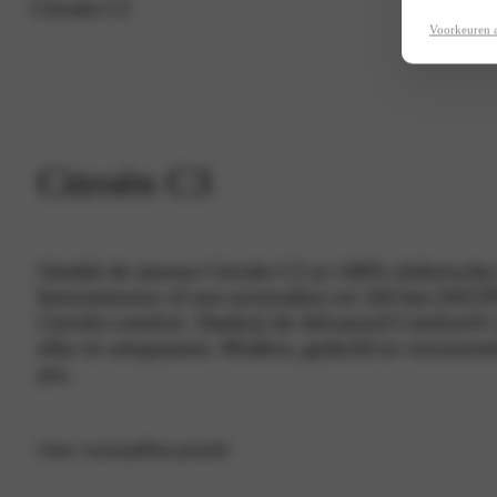
Citroën C3
Voorkeuren 
Citroën C3
Ontdek de nieuwe Citroën C3 en 100% elektrische ë
benzinemotor of een actieradius tot 320 km (WLTP),
Citroën-comfort. Dankzij de Advanced Comfort®-ve
elke rit ontspannen. Modern, gedurfd en verrassen
jou.
Onze voorraad
Plan proefrit