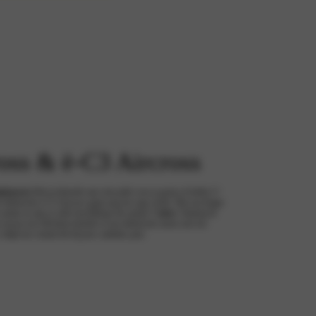
oss & ë-C3 Aircross
plaatsen
Heb je behoefte aan extra plek voor je gezin of hobby’s?
elektrische ë-C3 Aircross gaan nog een stap verder. Met een lengte
ruimte en zijn ze zelfs beschikbaar als unieke
7-zitter
. Dankzij de
tussen een efficiënte hybride of een elektrische motor met een
er altijd een variant die bij jouw ambities past.