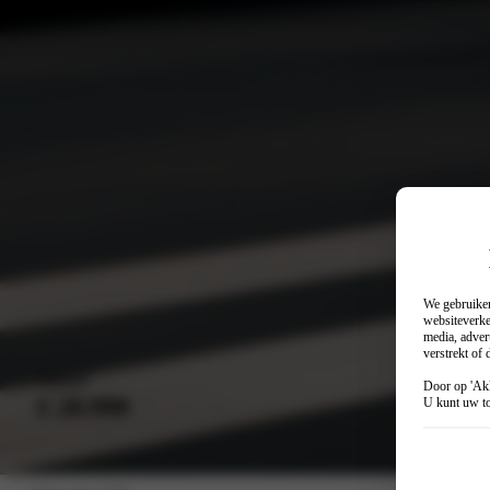
We gebruiken
websiteverke
media, adver
verstrekt of
Vanaf
Door op 'Akk
€ 20.990
U kunt uw to