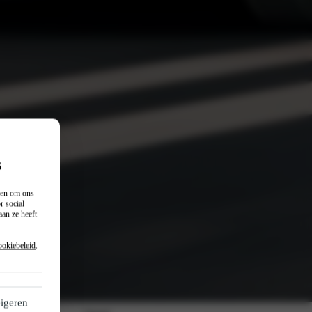
s
n en om ons
r social
an ze heeft
ookiebeleid
.
igeren