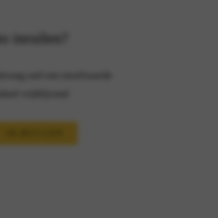
o inruilen?
tvang snel een inruilwaarde
heel vrijblijvend
IN-RUI-LEN