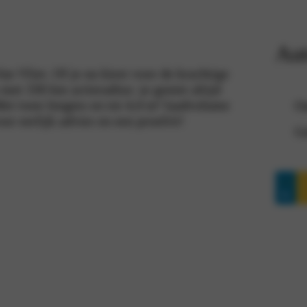
Aut
n Vliet. Of je nu kiest voor de krachtige
et 330 km actieradius: je geniet altijd
t twee lengtes en tot 4,4 m³ laadvolume
On
or eerlijk advies en een proefrit!
Ge