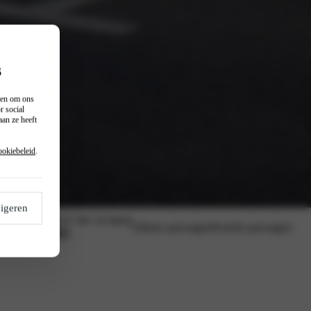
s
n en om ons
r social
an ze heeft
ookiebeleid
.
igeren
Vanaf (excl. btw en bpm)
Offerte aanvragen
Proefrit aanvragen
€ 20.795