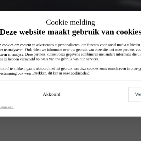
Cookie melding
Deze website maakt gebruik van cookie
 cookies om content en advertenties te personaliseren, om functies voor social media te biede
er te analyseren. Ook delen we informatie over uw gebruik van onze site met onze partners voo
teren en analyse. Deze partners kunnen deze gegevens combineren met andere informatie die u a
 die ze hebben verzameld op basis van uw gebruik van hun services.
Financial lease (p/mnd)
oord' te klikken, gaat u akkoord met het gebruik van deze cookies zoals omschreven in onze
c
€ 192
estemming ook weer intrekken, dit kan in onze
cookiebeleid
.
Akkoord
We
aanpassen