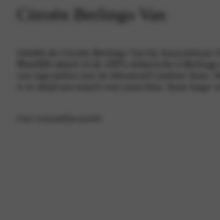
Citroën Berlingo Van
Ontdek de Citroën Berlingo Van bij Autocentrum Va
BlueHDi-diesel of de 100% elektrische ë-Berlingo m
van topcomfort met de Advanced Comfort Seats. Me
is er altijd een match voor jouw klus. Kom langs vo
Onze voorraad
Plan proefrit