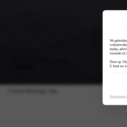
We gebruiken
websiteverke
media, adver
verstrekt of
Vanaf (excl. btw en bpm)
Door op 'Akk
€ 20.795
U kunt uw to
Citroën Berlingo Van
Voorkeuren 