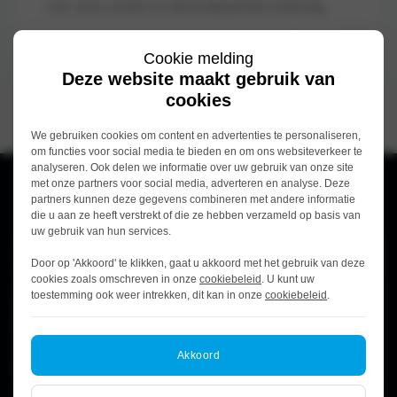
voor extra comfort en betrouwbaarheid onderweg.
Cookie melding
Deze website maakt gebruik van
cookies
We gebruiken cookies om content en advertenties te personaliseren,
om functies voor social media te bieden en om ons websiteverkeer te
analyseren. Ook delen we informatie over uw gebruik van onze site
met onze partners voor social media, adverteren en analyse. Deze
partners kunnen deze gegevens combineren met andere informatie
die u aan ze heeft verstrekt of die ze hebben verzameld op basis van
uw gebruik van hun services.
Door op 'Akkoord' te klikken, gaat u akkoord met het gebruik van deze
cookies zoals omschreven in onze
cookiebeleid
. U kunt uw
toestemming ook weer intrekken, dit kan in onze
cookiebeleid
.
Akkoord