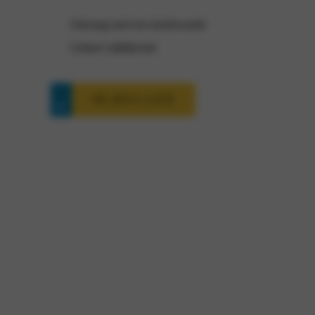
Ontvang snel een inruilwaarde
Geheel vrijblijvend
IN-RUI-LEN
Abarth 600e interesse?