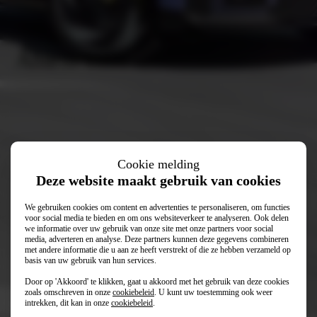
Abarth 600e
Cookie melding
Deze website maakt gebruik van cookies
We gebruiken cookies om content en advertenties te personaliseren, om functies
voor social media te bieden en om ons websiteverkeer te analyseren. Ook delen
we informatie over uw gebruik van onze site met onze partners voor social
media, adverteren en analyse. Deze partners kunnen deze gegevens combineren
met andere informatie die u aan ze heeft verstrekt of die ze hebben verzameld op
basis van uw gebruik van hun services.
Door op 'Akkoord' te klikken, gaat u akkoord met het gebruik van deze cookies
€ 34.999
Vanaf
zoals omschreven in onze
cookiebeleid
. U kunt uw toestemming ook weer
intrekken, dit kan in onze
cookiebeleid
.
€ 528
Private lease (p/mnd)