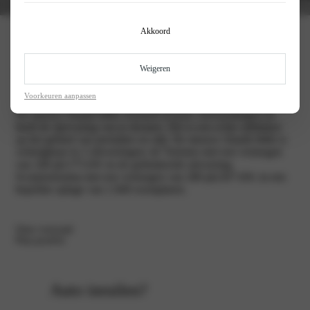
Akkoord
Abarth 600e
Weigeren
Voorkeuren aanpassen
De nieuwe Abarth 600e overtreft al jouw verwachtingen en
biedt de rijervaring van je dromen. Het is een echte uitblinker
op het gebied van prestaties en stijl. De nieuwe Abarth 600e is
verkrijgbaar in 2 uitvoeringen; de Turismo met een vermogen
van 240 pk/175 kW en de gelimiteerde uitvoering
Scorpionissima met een vermogen van 280 pk/207 kW, in een
beperkte oplage van 1.949 exemplaren.
Onze voorraad
Plan proefrit
Auto inruilen?