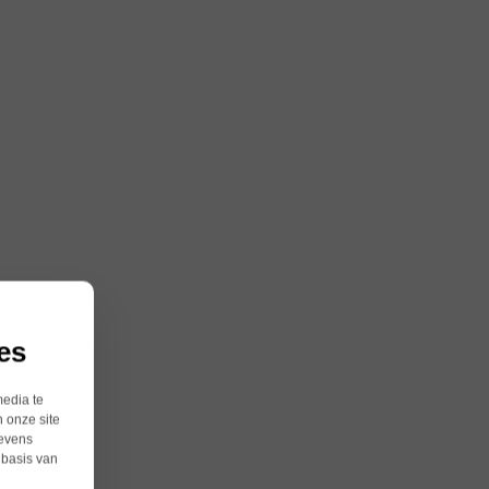
es
media te
 onze site
gevens
 basis van