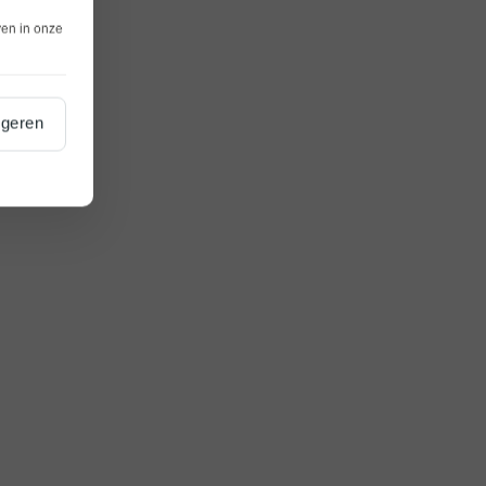
ven in onze
geren