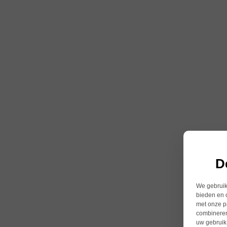
D
We gebruike
bieden en 
met onze p
combineren
uw gebruik