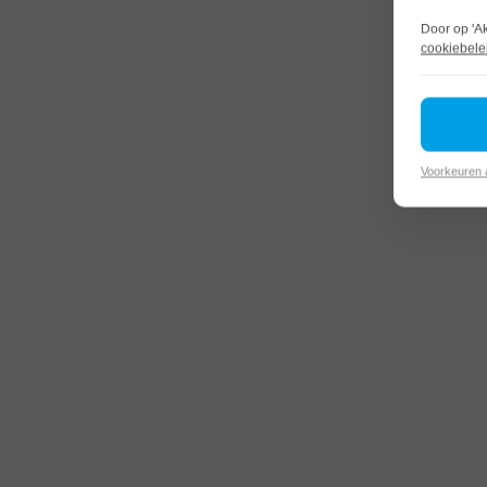
Door op 'A
cookiebele
Voorkeuren