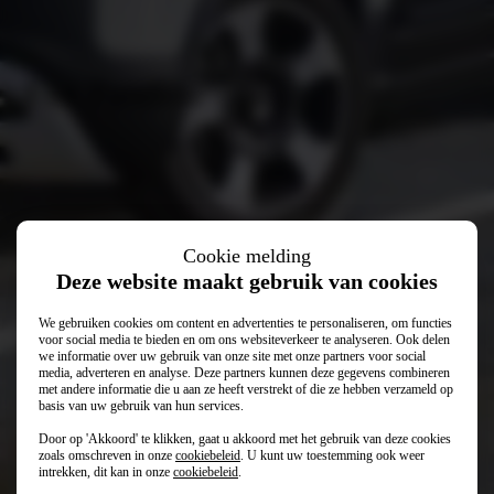
Fiat Pandina
Cookie melding
Deze website maakt gebruik van cookies
We gebruiken cookies om content en advertenties te personaliseren, om functies
voor social media te bieden en om ons websiteverkeer te analyseren. Ook delen
we informatie over uw gebruik van onze site met onze partners voor social
media, adverteren en analyse. Deze partners kunnen deze gegevens combineren
met andere informatie die u aan ze heeft verstrekt of die ze hebben verzameld op
basis van uw gebruik van hun services.
Door op 'Akkoord' te klikken, gaat u akkoord met het gebruik van deze cookies
€ 19.999
Vanaf
zoals omschreven in onze
cookiebeleid
. U kunt uw toestemming ook weer
intrekken, dit kan in onze
cookiebeleid
.
€ 399
Private lease (p/mnd)