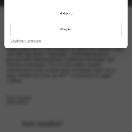
Akkoord
Fiat pandina
Weigeren
Voorkeuren aanpassen
Maak kennis met de Fiat Pandina: de slimste en veiligste Panda
ooit. Met zijn stoere ‘Cross-look’, 1.0 Hybrid-motor en
geavanceerde rijhulpsystemen combineert hij karakter met
moderne technologie. Of je nu door smalle straatjes
manoeuvreert of op avontuur gaat, de Pandina staat voor je
klaar. Ontdek het icoon, nu met 7” touchscreen en Apple
CarPlay.
Onze voorraad
Plan proefrit
Auto inruilen?