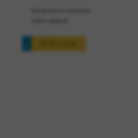
Ontvang snel een inruilwaarde
Geheel vrijblijvend
IN-RUI-LEN
Fiat Pandina interesse?